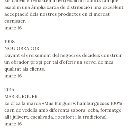
Els canvis en el sistema de treball introduïts fan que
assolim una àmplia xarxa de distribució i una excel·lent
acceptació dels nostres productes en el mercat
carnisser.
març 16
1998
NOU OBRADOR
Davant el creixement del negoci es decideix construir
un obrador propi per tal d’oferir un servei de més
qualitat als clients.
març 16
2015
MAS BURGUER
Es crea la marca «Mas Burguer»: hamburgueses 100%
carn de vedella amb diferents sabors: ceba, formatge,
all i julivert, escalivada, rocafort i la tradicional.
març 16